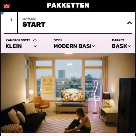
PAKKETTEN
LET'S GO
1
START
KAMERGROOTTE
STIJL
PAKKET